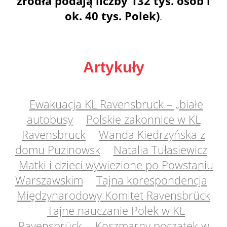
źródła podają liczby 132 tys. osób i
ok. 40 tys. Polek)
.
Artykuły
Ewakuacja KL Ravensbruck – „białe
autobusy
Polskie zakonnice w KL
Ravensbruck
Wanda Kiedrzyńska z
domu Puzinowsk
Natalia Tułasiewicz
Matki i dzieci wywiezione po Powstaniu
Warszawskim
Tajna korespondencja
Międzynarodowy Komitet Ravensbrück
Tajne nauczanie Polek w KL
Ravensbrück
Koszmarny początek w