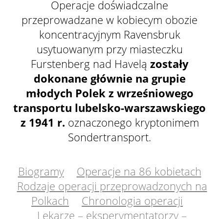
Operacje doświadczalne
przeprowadzane w kobiecym obozie
koncentracyjnym Ravensbruk
usytuowanym przy miasteczku
Furstenberg nad Havelą
zostały
dokonane głównie na grupie
młodych Polek z wrześniowego
transportu lubelsko-warszawskiego
z 1941 r.
oznaczonego kryptonimem
Sondertransport.
Biogramy
Operacje na 86 kobietach
Rodzaje operacji przeprowadzonych na
Polkach
Chronologia operacji
Lekarze – eksperymentatorzy –