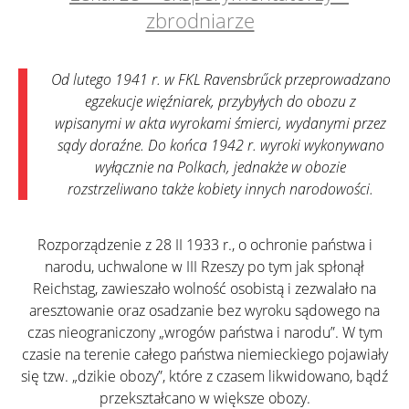
zbrodniarze
Od lutego 1941 r. w FKL Ravensbrűck przeprowadzano
egzekucje więźniarek, przybyłych do obozu z
wpisanymi w akta wyrokami śmierci, wydanymi przez
sądy doraźne. Do końca 1942 r. wyroki wykonywano
wyłącznie na Polkach, jednakże w obozie
rozstrzeliwano także kobiety innych narodowości.
Rozporządzenie z 28 II 1933 r., o ochronie państwa i
narodu, uchwalone w III Rzeszy po tym jak spłonął
Reichstag, zawieszało wolność osobistą i zezwalało na
aresztowanie oraz osadzanie bez wyroku sądowego na
czas nieograniczony „wrogów państwa i narodu”. W tym
czasie na terenie całego państwa niemieckiego pojawiały
się tzw. „dzikie obozy”, które z czasem likwidowano, bądź
przekształcano w większe obozy.