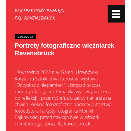
PERSPEKTYWY PAMIĘCI
Archiwum Aktualności
FKL RAVENSBRÜCK
Archiwalny blog
23/11/2022
Portrety fotograficzne więźniarek
YouTube
Ravensbrück
19 września 2022 r. w Galerii Ursynów w
Korytarzu Sztuki otwarta została wystawa
"Odzyskać z niepamięci". Listopad to czas
zadumy dlatego też tematyka wystawy zachęca
do refleksji i przemyśleń, do zatrzymania się na
chwilę. Piękne fotograficzne portrety autorstwa
fotoedytora i artysty fotografika Moniki
Bajkowskiej przedstawiają byłe więźniarki
niemieckiego obozu KL Ravensbrück.